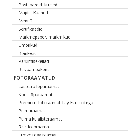
Postkaardid, kutsed
Mapid, Kaaned
Menüü
Sertifikaadid
Märkmepaber, märkmikud
Ümbrikud
Blanketid
Parkimisekellad
Reklaampakend
FOTORAAMATUD
Lasteaia lõpuraamat
Kooli lõpuraamat
Premium-fotoraamat Lay Flat köitega
Pulmaraamat
Pulma külalisteraamat
Reisifotoraamat
Liimköitega raamat