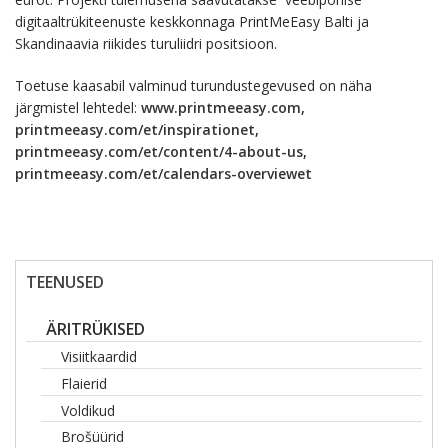
digitaaltrükiteenuste keskkonnaga PrintMeEasy Balti ja
Skandinaavia riikides turuliidri positsioon.
Toetuse kaasabil valminud turundustegevused on näha
järgmistel lehtedel:
www.printmeeasy.com
,
printmeeasy.com/et/inspirationet
,
printmeeasy.com/et/content/4-about-us
,
printmeeasy.com/et/calendars-overviewet
TEENUSED
ÄRITRÜKISED
Visiitkaardid
Flaierid
Voldikud
Brošüürid