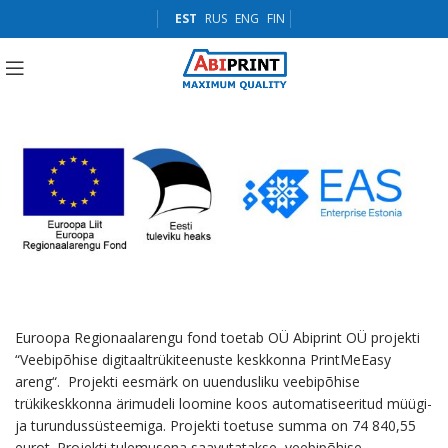
EST
RUS
ENG
FIN
Euroopa Regionaalarengu fond toetab OÜ Abiprint OÜ projekti
“Veebipõhise digitaaltrükiteenuste keskkonna PrintMeEasy
areng“. Projekti eesmärk on uuendusliku veebipõhise
trükikeskkonna ärimudeli loomine koos automatiseeritud müügi-
ja turundussüsteemiga. Projekti toetuse summa on 74 840,55
eurot. Projekti tulemusena saavutatakse veebipõhise