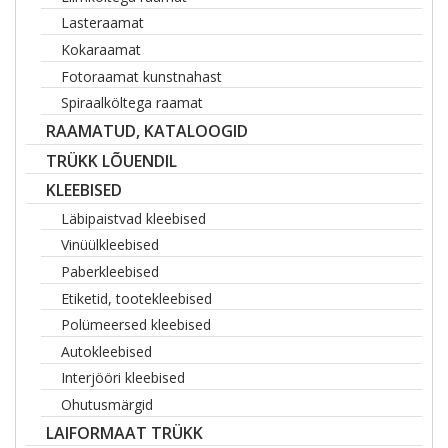
Lasteraamat
Kokaraamat
Fotoraamat kunstnahast
Spiraalköltega raamat
RAAMATUD, KATALOOGID
TRÜKK LÕUENDIL
KLEEBISED
Läbipaistvad kleebised
Vinüülkleebised
Paberkleebised
Etiketid, tootekleebised
Polümeersed kleebised
Autokleebised
Interjööri kleebised
Ohutusmärgid
LAIFORMAAT TRÜKK