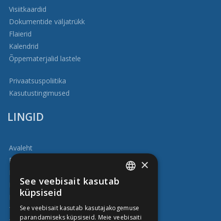
Visiitkaardid
Dokumentide väljatrükk
Flaierid
Kalendrid
Õppematerjalid lastele
Privaatsuspoliitika
Kasutustingimused
LINGID
Avaleht
Blogi
×
Firmast
See veebisait kasutab
Kasulik
ENGLISH
küpsiseid
Meie tööd
ESTONIAN
See veebisait kasutab kasutajakogemuse
Teenuste kataloog
parandamiseks küpsiseid. Meie veebisaiti
RUSSIAN