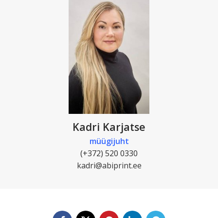
Kadri Karjatse
müügijuht
(+372) 520 0330
kadri@abiprint.ee