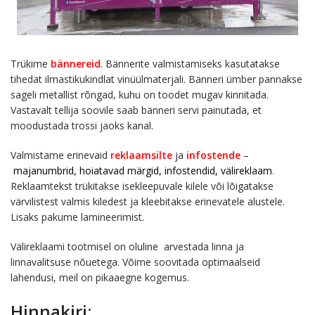
Trükime
bännereid
. Bännerite valmistamiseks kasutatakse
tihedat ilmastikukindlat vinüülmaterjali. Bänneri ümber pannakse
sageli metallist rõngad, kuhu on toodet mugav kinnitada.
Vastavalt tellija soovile saab bänneri servi painutada, et
moodustada trossi jaoks kanal.
Valmistame erinevaid
reklaamsilte
ja
infostende
–
majanumbrid, hoiatavad märgid, infostendid, välireklaam
.
Reklaamtekst trükitakse isekleepuvale kilele või lõigatakse
värvilistest valmis kiledest ja kleebitakse erinevatele alustele.
Lisaks pakume lamineerimist.
Välireklaami tootmisel on oluline arvestada linna ja
linnavalitsuse nõuetega. Võime soovitada optimaalseid
lahendusi, meil on pikaaegne kogemus.
Hinnakiri: