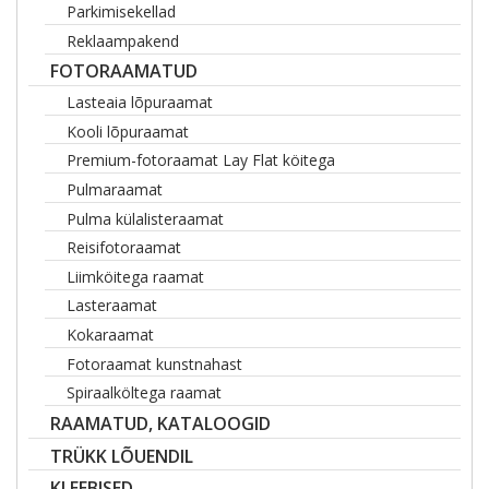
Parkimisekellad
Reklaampakend
FOTORAAMATUD
Lasteaia lõpuraamat
Kooli lõpuraamat
Premium-fotoraamat Lay Flat köitega
Pulmaraamat
Pulma külalisteraamat
Reisifotoraamat
Liimköitega raamat
Lasteraamat
Kokaraamat
Fotoraamat kunstnahast
Spiraalköltega raamat
RAAMATUD, KATALOOGID
TRÜKK LÕUENDIL
KLEEBISED