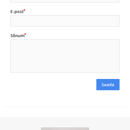
E-post
Sõnum
Saada