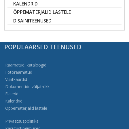
KALENDRID
ÕPPEMATERJALID LASTELE
DISAINITEENUSED
POPULAARSED TEENUSED
Raamatud, kataloogid
Fotoraamatud
Visiitkaardid
Dokumentide väljatrükk
Flaierid
Kalendrid
Õppematerjalid lastele
Privaatsuspoliitika
Kasutustingimused