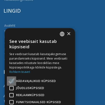
LINGID
Avaleht
Blogi
×
Firmast
See veebisait kasutab
Kasulik
ENGLISH
küpsiseid
Meie tööd
ESTONIAN
See veebisait kasutab kasutajakogemuse
Teenuste kataloog
parandamiseks küpsiseid. Meie veebisaiti
RUSSIAN
Tarne ja tasumine
kasutades nõustute kooskõlas meie
FINNISH
küpsisepoliitikaga kõikide küpsistega.
KONTAKT
Rohkem teavet
HÄDAVAJALIKUD KÜPSISED
Abiprint OÜ
JÕUDLUSKÜPSISED
REKLAAMKÜPSISED
Address: Vahuri 4 (Peterburi tee 57a)
11415 Tallinn
FUNKTSIONAALSED KÜPSISED