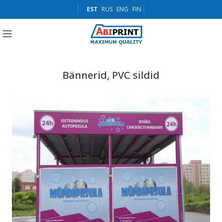
EST
RUS
ENG
FIN
Bännerid, PVC sildid