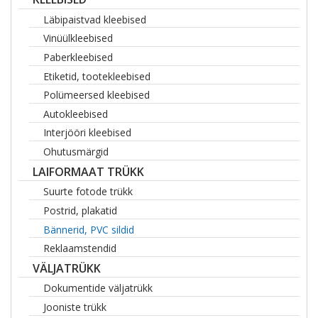
Läbipaistvad kleebised
Vinüülkleebised
Paberkleebised
Etiketid, tootekleebised
Polümeersed kleebised
Autokleebised
Interjööri kleebised
Ohutusmärgid
LAIFORMAAT TRÜKK
Suurte fotode trükk
Postrid, plakatid
Bännerid, PVC sildid
Reklaamstendid
VÄLJATRÜKK
Dokumentide väljatrükk
Jooniste trükk