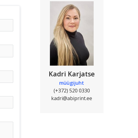
Kadri Karjatse
müügijuht
(+372) 520 0330
kadri@abiprint.ee