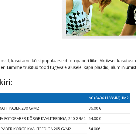
osid, kasutame kõiki populaarseid fotopaberi liike. Aktiivset kasutust 
ber. Liimime trükitud tööd tugevale alusele: kapa plaadid, alumiiniumis
iri:
A0 (840X1188MM) 1M2
MATT PABER 230 G/М2
36.00 €
IV FOTOPABER KÕRGE KVALITEEDIGA, 240 G/М2
54.00 €
OPABER KÕRGE KVALITEEDIGA
205 G/М2
54.00€