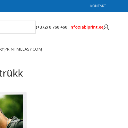
KONTAKT
(+372) 6 766 466
info@abiprint.ee
PRINTMEEASY.COM
KT
trükk