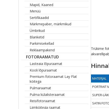
Mapid, Kaaned
Menüü
Sertifikaadid
Märkmepaber, märkmikud
Ümbrikud
Blanketid
Parkimisekellad
Trükime fot
Reklaampakend
akvarellipa
FOTORAAMATUD
Lasteaia lõpuraamat
Hinnak
Kooli lõpuraamat
Premium-fotoraamat Lay Flat
MATERJAL
köitega
PORTRAIT 
Pulmaraamat
Pulma külalisteraamat
SUPER-LÄIK
Reisifotoraamat
SATIN FOT
Liimköitega raamat