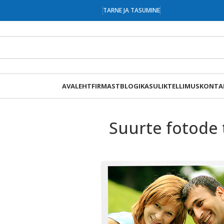
TARNE JA TASUMINE
AVALEHT
FIRMAST
BLOGI
KASULIK
TELLIMUS
KONTA
Suurte fotode 