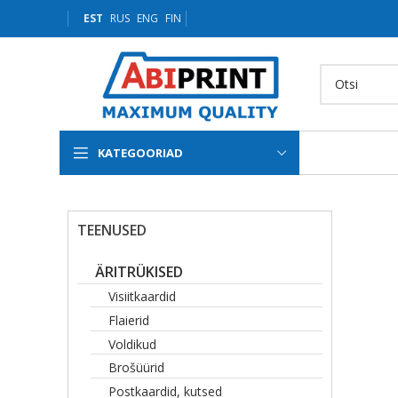
EST
RUS
ENG
FIN
KATEGOORIAD
TEENUSED
ÄRITRÜKISED
Visiitkaardid
Flaierid
Voldikud
Brošüürid
Postkaardid, kutsed