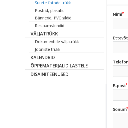
Suurte fotode trükk
Postrid, plakatid
Nimi
Bännerid, PVC sildid
Reklaamstendid
VÄLJATRÜKK
Ettevõ
Dokumentide väljatrükk
Jooniste trükk
KALENDRID
Telefo
ÕPPEMATERJALID LASTELE
DISAINITEENUSED
E-post
Sõnum