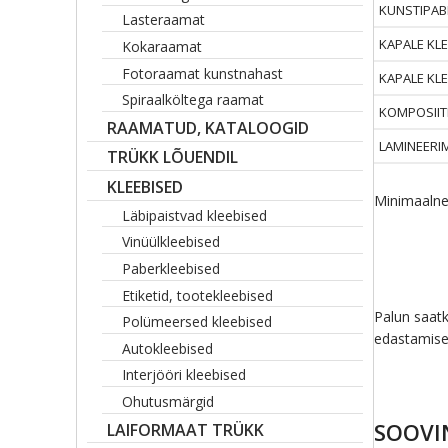
KUNSTIPAB
Lasteraamat
KAPALE KL
Kokaraamat
Fotoraamat kunstnahast
KAPALE KL
Spiraalköltega raamat
KOMPOSIIT
RAAMATUD, KATALOOGID
LAMINEERIM
TRÜKK LÕUENDIL
KLEEBISED
Minimaalne
Läbipaistvad kleebised
Vinüülkleebised
Paberkleebised
Etiketid, tootekleebised
Palun saatk
Polümeersed kleebised
edastamise
Autokleebised
Interjööri kleebised
Ohutusmärgid
SOOVI
LAIFORMAAT TRÜKK