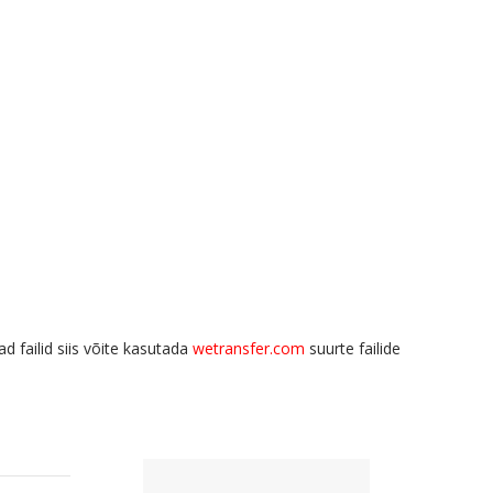
d failid siis võite kasutada
wetransfer.com
suurte failide