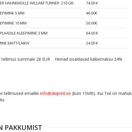
ER HAHNEMÜLLE WILLIAM TURNER 210 GR.
74.00 €
EEPIMINE 5 MM
46.00€
EEPIMINE 10 MM
56.00€
PLAADILE KLEEPIMINE 3 MM
64.00 €
INE MATT/LÄIKIV
24.00 €
 tellimus summale 28 EUR Hinnad sisaldavad käibemaksu 24%
e tellimused emailile
info@abiprint.ee
(kuni 15MB). Kui Teil on mahuka
ks.
N PAKKUMIST