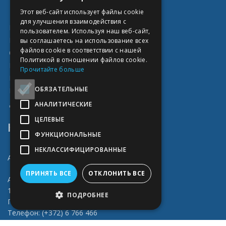
ESTONIAN
Этот веб-сайт использует файлы cookie
для улучшения взаимодействия с
RUSSIAN
Главная
пользователем. Используя наш веб-сайт,
FINNISH
Блог
вы соглашаетесь на использование всех
файлов cookie в соответствии с нашей
О нас
Политикой в ​​отношении файлов cookie.
Полезное
Прочитайте больше
Наши работы
ОБЯЗАТЕЛЬНЫЕ
Каталог услуг
Доставка и оплата
АНАЛИТИЧЕСКИЕ
ЦЕЛЕВЫЕ
КОНТАКТ
ФУНКЦИОНАЛЬНЫЕ
НЕКЛАССИФИЦИРОВАННЫЕ
Abiprint OÜ
ПРИНЯТЬ ВСЕ
ОТКЛОНИТЬ ВСЕ
Адрес: Vahuri 4 (Peterburi tee 57a)
11415 Tallinn
ПОДРОБНЕЕ
Пн-Пт 9.00-17.00
Телефон: (+372) 6 766 466
Эл.почта: info@abiprint.ee