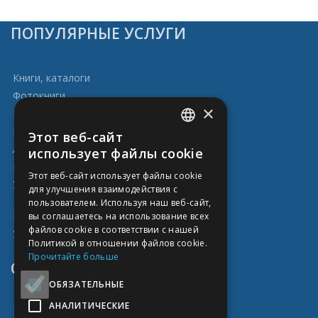
ПОПУЛЯРНЫЕ УСЛУГИ
Книги, каталоги
Фотокниги
×
Визитные карточки
Распечатка документов
Этот веб-сайт
ENGLISH
Листовки, флаеры
использует файлы cookie
Календари
ESTONIAN
Этот веб-сайт использует файлы cookie
Учебные материалы для детей
для улучшения взаимодействия с
RUSSIAN
пользователем. Используя наш веб-сайт,
FINNISH
Политика конфиденциальности
вы соглашаетесь на использование всех
файлов cookie в соответствии с нашей
Условия использования
Политикой в ​​отношении файлов cookie.
Прочитайте больше
ССЫЛКИ
ОБЯЗАТЕЛЬНЫЕ
АНАЛИТИЧЕСКИЕ
Главная