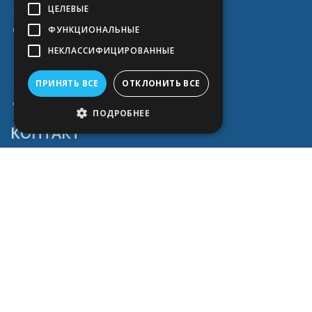
ЦЕЛЕВЫЕ
Блог
О нас
ФУНКЦИОНАЛЬНЫЕ
Полезное
НЕКЛАССИФИЦИРОВАННЫЕ
Наши работы
Каталог услуг
ПРИНЯТЬ ВСЕ
ОТКЛОНИТЬ ВСЕ
Доставка и оплата
ПОДРОБНЕЕ
КОНТАКТ
Abiprint OÜ
Адрес: Vahuri 4 (Peterburi tee 57a)
11415 Tallinn
Пн-Пт 9.00-17.00
Телефон: (+372) 6 766 466
Эл.почта: info@abiprint.ee