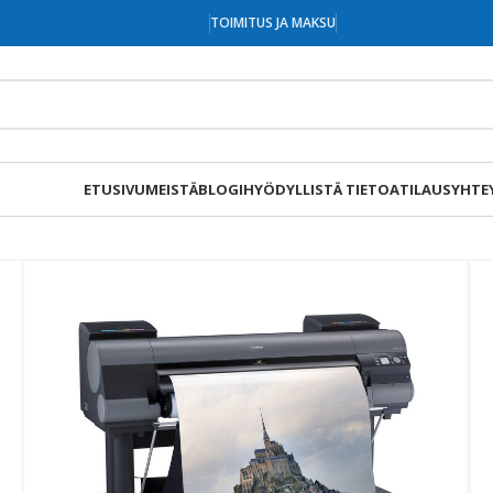
TOIMITUS JA MAKSU
ETUSIVU
MEISTÄ
BLOGI
HYÖDYLLISTÄ TIETOA
TILAUS
YHTE