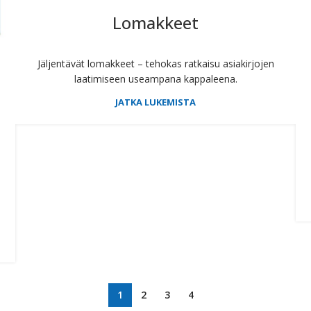
Lomakkeet
Jäljentävät lomakkeet – tehokas ratkaisu asiakirjojen
laatimiseen useampana kappaleena.
JATKA LUKEMISTA
1
2
3
4