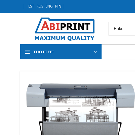
EST
RUS
ENG
FIN
TUOTTEET